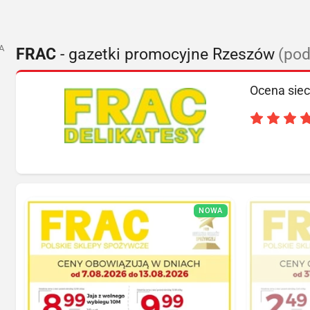
A
FRAC
- gazetki promocyjne Rzeszów
(pod
Ocena siec
NOWA