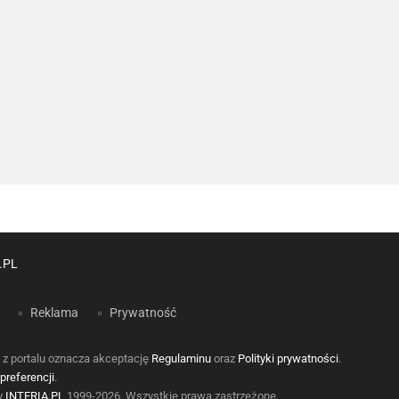
.PL
Reklama
Prywatność
 z portalu oznacza akceptację
Regulaminu
oraz
Polityki prywatności
.
preferencji
.
by
INTERIA.PL
1999-2026. Wszystkie prawa zastrzeżone.