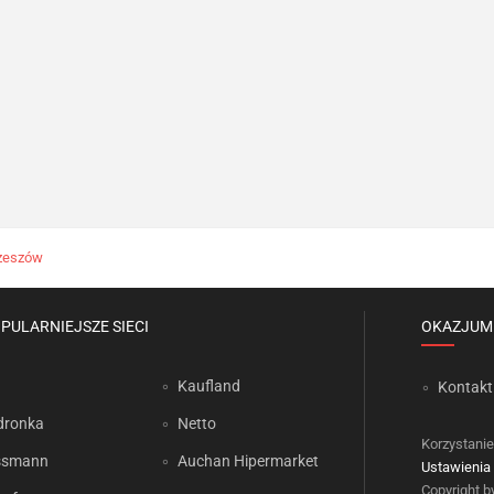
zeszów
PULARNIEJSZE SIECI
OKAZJUM
Kaufland
Kontakt
dronka
Netto
Korzystanie
ssmann
Auchan Hipermarket
Ustawienia 
Copyright 