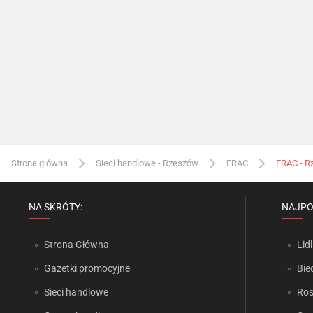
Strona główna
Sieci handlowe - Rzeszów
FRAC
FRAC - R
NA SKRÓTY:
NAJPO
Strona Główna
Lidl
Gazetki promocyjne
Bie
Sieci handlowe
Ro