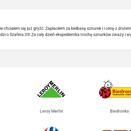
e chciałem się już gryźć. Zapłaciłem za kiełbasę sznurek i i cenę z drutem
dzi o Szafera 33! Za cały dzień ekspedientka trochę sznurków zważy i w
Leroy Merlin
Biedronka